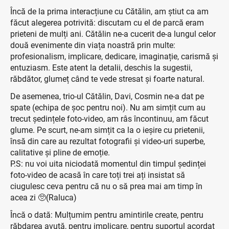
Încă de la prima interacțiune cu Cătălin, am știut ca am
făcut alegerea potrivită: discutam cu el de parcă eram
prieteni de mulți ani. Cătălin ne-a cucerit de-a lungul celor
două evenimente din viața noastră prin multe:
profesionalism, implicare, dedicare, imaginație, carismă și
entuziasm. Este atent la detalii, deschis la sugestii,
răbdător, glumeț când te vede stresat și foarte natural.
De asemenea, trio-ul Cătălin, Davi, Cosmin ne-a dat pe
spate (echipa de șoc pentru noi). Nu am simțit cum au
trecut ședințele foto-video, am râs încontinuu, am făcut
glume. Pe scurt, ne-am simțit ca la o ieșire cu prietenii,
însă din care au rezultat fotografii și video-uri superbe,
calitative și pline de emoție.
P.S: nu voi uita niciodată momentul din timpul ședinței
foto-video de acasă în care toți trei ați insistat să
ciugulesc ceva pentru că nu o să prea mai am timp în
acea zi 🥺(Raluca)
Încă o dată: Mulțumim pentru amintirile create, pentru
răbdarea avută, pentru implicare, pentru suportul acordat